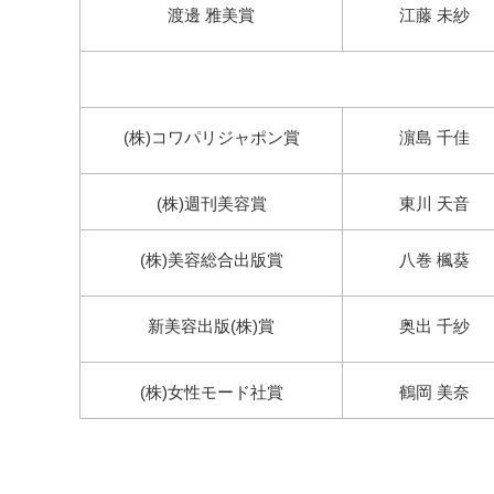
渡邊 雅美賞
江藤 未紗
(株)コワパリジャポン賞
濵島 千佳
(株)週刊美容賞
東川 天音
(株)美容総合出版賞
八巻 楓葵
新美容出版(株)賞
奥出 千紗
(株)女性モード社賞
鶴岡 美奈