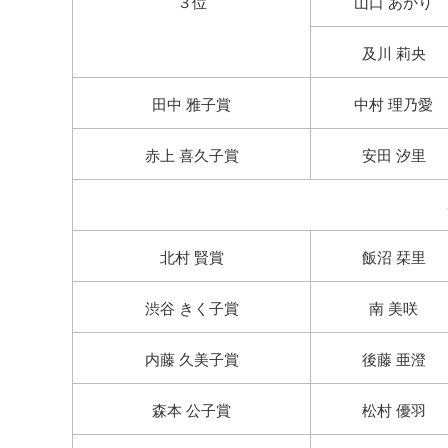
３位
山口 あかり
及川 莉央
田中 雅子賞
中村 理乃愛
赤上 喜久子賞
安田 汐里
北村 賢賞
飯沼 栞里
渋谷 きく子賞
南 美咲
内藤 久美子賞
後藤 亜澄
森本 公子賞
松村 優羽