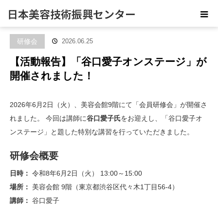
ホーム
日本美容技術振興センター
ブログ
研修会
【活動報告】「谷口愛子オンステージ」
が開催されました！
研修会
2026.06.25
【活動報告】「谷口愛子オンステージ」が
開催されました！
2026年6月2日（火）、美容会館9階にて「会員研修会」が開催さ
れました。 今回は講師に
谷口愛子氏
をお迎えし、「谷口愛子オ
ンステージ」と題した特別な講習を行っていただきました。
研修会概要
日時：
令和8年6月2日（火） 13:00～15:00
場所：
美容会館 9階（東京都渋谷区代々木1丁目56-4）
講師：
谷口愛子